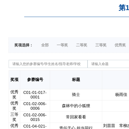
第
奖项选择：
全部
一等奖
二等奖
三等奖
优秀奖
奖项
参赛编号
标题
优秀
C01-01-017-
骑士
杨雨佳
奖
0001
优秀
C01-02-006-
森林中的小狐狸
奖
0006
三等
C01-02-006-
常回家看看
奖
0015
优秀
刘苗苗 常柳
C01-04-021-
责任于心 担当同行