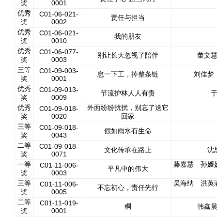
奖
0001
优秀
C01-06-021-
责任与担当
奖
0002
优秀
C01-06-021-
我的朋友
奖
0010
优秀
C01-06-077-
别让长大忽视了陪伴
董文
奖
0003
三等
C01-09-003-
怠一下工，掉整条链
刘佳梦
奖
0001
优秀
C01-09-013-
节流护林人人有责
奖
0009
优秀
外面纷纷扰扰，别忘了送它
C01-09-018-
奖
0020
回家
三等
C01-09-018-
假如雨水有生命
奖
0043
二等
C01-09-018-
文化传承在路上
沈
奖
0071
一等
藤嘉慧 孙媛
C01-11-006-
平凡中的伟大
奖
0003
三等
吴海纳 洪英
C01-11-006-
不忘初心，责任先行
奖
0005
二等
C01-11-019-
稠
韩鑫
奖
0001