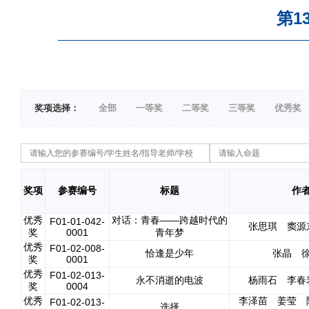
第1
奖项选择：
全部
一等奖
二等奖
三等奖
优秀奖
奖项
参赛编号
标题
作
优秀
对话：青春——跨越时代的
F01-01-042-
张思琪 窦源
奖
0001
青年梦
优秀
F01-02-008-
恰逢是少年
张晶 
奖
0001
优秀
F01-02-013-
永不消逝的电波
杨雨石 李春
奖
0004
优秀
李泽苗 姜莹 
F01-02-013-
选择