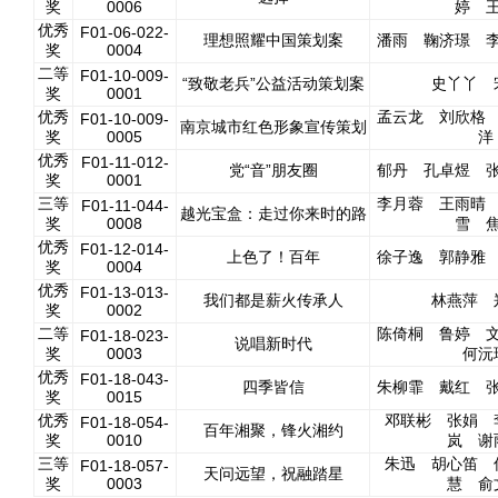
奖
0006
婷 
优秀
F01-06-022-
理想照耀中国策划案
潘雨 鞠济璟 
奖
0004
二等
F01-10-009-
“致敬老兵”公益活动策划案
史丫丫 
奖
0001
优秀
孟云龙 刘欣格
F01-10-009-
南京城市红色形象宣传策划
奖
0005
洋
优秀
F01-11-012-
党“音”朋友圈
郁丹 孔卓煜 
奖
0001
三等
李月蓉 王雨晴
F01-11-044-
越光宝盒：走过你来时的路
奖
0008
雪 
优秀
F01-12-014-
上色了！百年
徐子逸 郭静雅
奖
0004
优秀
F01-13-013-
我们都是薪火传承人
林燕萍 
奖
0002
二等
陈倚桐 鲁婷 
F01-18-023-
说唱新时代
奖
0003
何沅
优秀
F01-18-043-
四季皆信
朱柳霏 戴红 
奖
0015
优秀
邓联彬 张娟 
F01-18-054-
百年湘聚，锋火湘约
奖
0010
岚 谢
三等
朱迅 胡心笛 
F01-18-057-
天问远望，祝融踏星
奖
0003
慧 俞