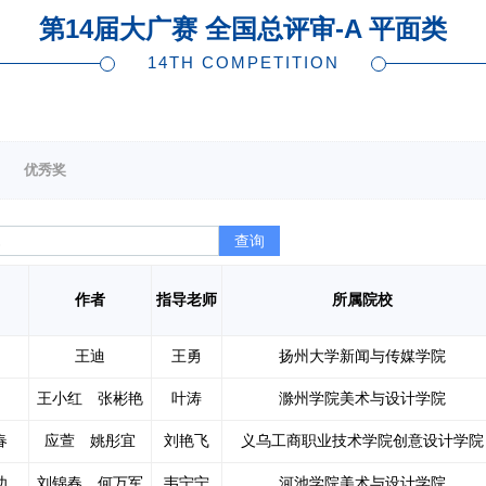
第14届大广赛 全国总评审-A 平面类
14TH COMPETITION
优秀奖
查询
作者
指导老师
所属院校
王迪
王勇
扬州大学新闻与传媒学院
王小红 张彬艳
叶涛
滁州学院美术与设计学院
春
应萱 姚彤宜
刘艳飞
义乌工商职业技术学院创意设计学院
功
刘锦春 何万军
韦宁宁
河池学院美术与设计学院