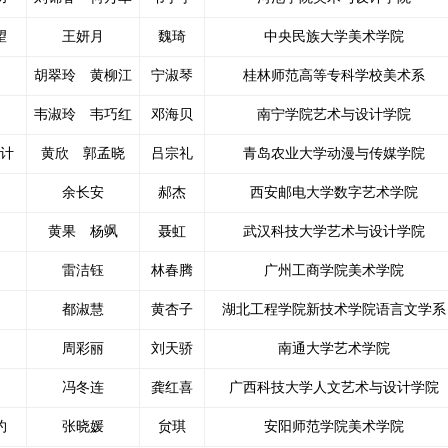
望
王妍月
魏琦
中央民族大学美术学院
胡翠玲 黄柳江
宁淑琴
桂林师范高等专科学校美术系
韦淑玲 韦巧红
邓海贝
南宁学院艺术与设计学院
计
黄欣 郭孟晓
吕宗礼
青岛农业大学动漫与传媒学院
余长安
郝杰
西安邮电大学数字艺术学院
黄果 杨飒
聂虹
武汉科技大学艺术与设计学院
雷洁钰
林春腾
广州工商学院美术学院
都淑慧
黄杏子
湖北工程学院新技术学院语言文学系
周彩丽
刘天骄
南通大学艺术学院
冯冬连
龚红喜
广西科技大学人文艺术与设计学院
约
张晓媛
贠琪
安阳师范学院美术学院