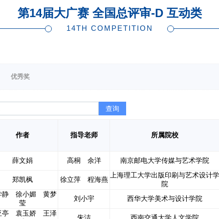
第14届大广赛 全国总评审-D 互动类
14TH COMPETITION
优秀奖
查询
作者
指导老师
所属院校
薛文娟
高桐 余洋
南京邮电大学传媒与艺术学院
上海理工大学出版印刷与艺术设计
郑凯枫
徐立萍 程海燕
院
学静 徐小媚 黄梦
刘小宇
西华大学美术与设计学院
莹
亚亭 袁玉娇 王泽
朱洁
西南交通大学人文学院