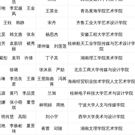
浩
昕翊 李宏越 王金
王英全
青岛黄海学院艺术学院
凤
王钰 韩静
宋丹
齐鲁工业大学艺术设计学院
元昊 韩文惠 张东
杨思杰
安徽工程大学艺术学院
懿芳 袁新玥 褚秀
桂林航天工业学院传媒与艺术设计
谭仲璇 刘莲莲
丽
院
紫彤 袁羽 许倩
丁子其
湖南理工学院美术学院
徐璐
张沐辰 严励
北京工商大学传媒与设计学院
珠琳 李浩良 王康
王昱陈曲 冯苒
海南经贸职业技术学院人文艺术学
君
苒
高源 黄巧 李品贤
兰旭
桂林电子科技大学艺术与设计学院
晓娜 张小萌 董雪
林明娟 周艳
宁波大学人文与传媒学院
琪
明肖慧 高阳
刘小宇
西华大学美术与设计学院
晨艳 李焕彬 夏景
蒋蕾 邱陵
湖南文理学院艺术学院
琦