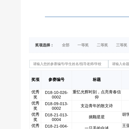
奖项选择：
全部
一等奖
二等奖
三等奖
奖项
参赛编号
标题
优秀
重忆光辉时刻，点亮青春信
D18-10-026-
奖
0002
仰
优秀
D18-09-013-
支边青年的散文诗
奖
0002
优秀
胡
D18-21-013-
摘颗星星
奖
0004
优秀
王
D18-21-004-
一只手的自述