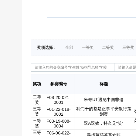
奖项选择：
全部
一等奖
二等奖
三等奖
奖项
参赛编号
标题
二等
F08-20-021-
米奇UT遇见中国非遗
奖
0001
三等
我们干的都是正事平安银行策
F01-22-018-
奖
0002
划案
三等
F03-19-008-
双A双效，持久见“笑”
奖
0004
三等
F06-06-022-
寻找芭莎茶系女孩