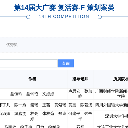
第14届大广赛 复活赛-F 策划案类
14TH COMPETITION
优秀奖
查询
作者
指导老师
所属院
卢思安 魏加
广西财经学院新闻
盘佳玲 盘钟艳 文娜娜
晓
学院
张丁凡 陈一秀 秦瑶 王茜 黄紫瑶
黄蜜 陈若溪
四川外国语大学新
芮淑娥 游嘉雯 林亮 张校煊 郑诗
何建平 钟书
深圳大学传
婷
平
马宇欣 徐千惠 田放 徐嫒佼
石磊
大连工业大学艺