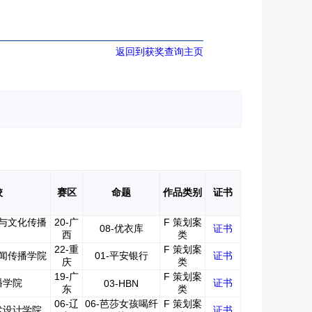
返回到获奖查询主页
校
赛区
命题
作品类别
证书
与文化传播
20-广
F 策划案
08-优衣库
证书
西
类
22-重
F 策划案
闻传播学院
01-平安银行
证书
庆
类
19-广
F 策划案
播学院
证书
03-HBN
东
类
06-辽
06-芭莎女孩喝纤
F 策划案
术设计学院
证书