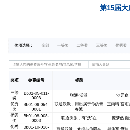
第15届大
奖项选择：
全部
一等奖
二等奖
三等奖
优秀奖
奖项
参赛编号
标题
三等
Bb01-05-011-
联通·沃派
沙元森
奖
0003
优秀
联通沃派，用出属于你的青
王雨晴 宫雨
Bb01-06-054-
奖
0001
春派
优秀
Bb01-08-008-
联通沃派，有“沃”在
庞梦然 颜
奖
0003
优秀
Bb01-10-018-
联通沃派，梦想与你同在
赵伟军 尹玮