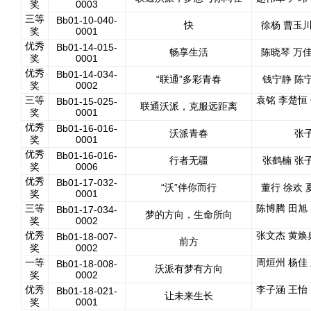
奖
0003
三等
Bb01-10-040-
快
徐杨 曹玉川
奖
0001
优秀
Bb01-14-015-
畅享生活
陈晓琴 万佳
奖
0001
优秀
Bb01-14-034-
“联通”多彩青春
钱宁静 陈
奖
0002
三等
袁铭 李楚恒
Bb01-15-025-
联通沃派，克服远距离
奖
0001
优秀
Bb01-16-016-
沃派青春
张
奖
0001
优秀
Bb01-16-016-
行者无疆
张鹤楠 张
奖
0006
优秀
Bb01-17-032-
“沃”伴你而行
董行 徐欢 
奖
0001
三等
陈博腾 田旭
Bb01-17-034-
梦的方向，生命所向
奖
0002
优秀
张文杰 黄焕
Bb01-18-007-
前方
奖
0002
一等
周烜州 杨佳
Bb01-18-008-
沃派有梦有方向
奖
0002
优秀
李子涵 王怡
Bb01-18-021-
让未来生长
奖
0001