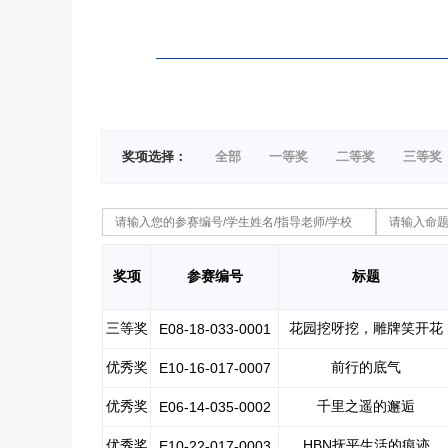
奖项选择：
全部
一等奖
二等奖
三等奖
奖项
参赛编号
标题
三等奖
花园挖呀挖，雕牌笑开花
E08-18-033-0001
优秀奖
前行的底气
E10-16-017-0007
优秀奖
千里之遥的邂逅
E06-14-035-0002
优秀奖
HBN抚平生活的痕迹
E10-22-017-0003