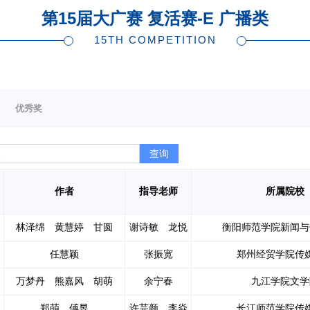
第15届大广赛 复活赛-E 广播类
15TH COMPETITION
优秀奖
查询
作者
指导老师
所属院校
林泽绵 黄慧婷 甘圆
谢诗敏 龙悦
衡阳师范学院新闻与
任慧颖
张振宽
郑州经贸学院传
万梦丹 熊嘉风 胡萌
余宁春
九江学院文学
郑萌 傅昱
许芫颜 李焱
长江师范学院传