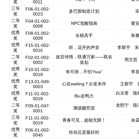
奖
0011
三等
F06-01-002-
多巴胺制造计划
奖
0023
二等
F04-01-002-
NPC觉醒指南
黄
奖
0008
优秀
F08-01-002-
全植高手
朱
奖
0009
优秀
F15-01-002-
听，花开的声音
李斯宇 
奖
0016
二等
故宫传情，联通万家——联名
F02-01-002-
周文
奖
0002
策划
优秀
F10-01-002-
有可画，不怕“hua”
李
奖
0018
优秀
F13-01-049-
心在waiting？出发未停
王新宇 
奖
0003
优秀
白乐萱 陈
F11-01-002-
Biu走鸭力
奖
0018
二等
龙熙宁 陈
F09-01-047-
溯源颜究室
奖
0001
三等
F11-01-002-
青春可见，超能无限！
余
奖
0019
优秀
F06-01-002-
给你总是最好的
奖
0045