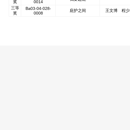
奖
0014
三等
Ba03-04-028-
庇护之间
王文博 程少
奖
0008