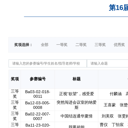
第16
奖项选择：
全部
一等奖
二等奖
三等奖
优秀奖
奖项
参赛编号
标题
三等
Ba03-02-018-
正视“欲望”，感受爱
付麟涵 
奖
0011
三等
突然闯进会议室的纳爱
Ba12-03-005-
王喜蒙 张楚
奖
0008
斯
三等
Ba02-22-007-
中国结连通华夏情
刘美双 张雯
奖
0007
三等
曹仪 丁怡宸 
Ba11-23-020-
我要超能