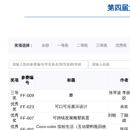
第四届
奖项选择：
全部
一等奖
二等奖
三等奖
优秀奖
参赛编
奖项
标题
作者
号
三等
张琴波 李政
攀
FF-009
奖
皎
优秀
可口可乐展示设计
余欢
FF-023
奖
优秀
刘韧 丁靓
可持续发展雕塑装置
FF-007
奖
婧
优秀
Coco-color 缤纷生活（互动塑料瓶回收
陈琛
FF-002