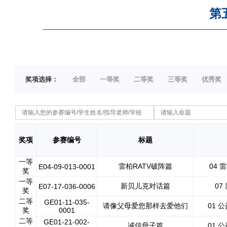
第
奖项选择：
全部
一等奖
二等奖
三等奖
优秀奖
奖项
参赛编号
标题
一等
雷柏RATV破阵篇
04 
E04-09-013-0001
奖
一等
新贝儿克对话篇
07
E07-17-036-0006
奖
二等
GE01-11-035-
请像父母爱您那样去爱他们
01 
奖
0001
二等
GE01-21-002-
诚信母子篇
01 