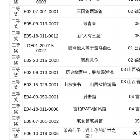
奖
0003
二等
三国篇西游篇
02 
E02-07-001-0001
奖
二等
致青春
0
E05-09-013-0007
奖
二等
新“人有三急”
0
E05-18-011-0012
奖
三等
GE01-20-015-
谩骂他人等于羞辱自己
01 
奖
0027
三等
我想见你
02 
E02-20-015-0008
奖
三等
03 山西
历史绕晋中，酸辣混潮流
E03-09-013-0001
奖
三等
03 山西
山东快书——山西省旅游局
E03-15-029-0001
奖
三等
射击篇
04 
E04-09-050-0001
奖
三等
雷柏RATV起风篇
04 
E04-18-011-0006
奖
三等
宅女篇宅男篇
0
E05-07-001-0002
奖
三等
茉莉仙子，遇上你的旷世之
06
E06-10-018-0005
奖
爱！