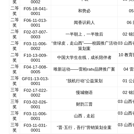
奖
0002
二等
F05-18-041-
和势必
0
奖
0001
二等
F06-11-013-
闻香识莉人
06
奖
0001
二等
F02-07-007-
一半朝上，一半致后
02 
奖
0003
二等
“坐绿皮，走山西”——校园推广活动
03 山
F03-11-006-
奖
0002
策划案
二等
10 教
F10-13-009-
中国大学生在线，成长陪伴者
奖
0001
二等
F04-17-008-
唯新运动——雷柏ratv品牌推广案
04 
奖
0005
三等
GF01-13-013-
“脱机行动”公益策划
01 
奖
0001
三等
F02-17-022-
慢城物语
02 
奖
0002
三等
03 山
F03-02-026-
财韵三晋
奖
0001
三等
03 山
F03-11-006-
山西，走起
奖
0001
三等
03 山
F03-11-031-
“晋·五行，吾行”营销策划全案
奖
0001