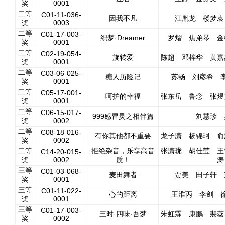
奖
0001
二等
C01-11-036-
因我不凡
江胤龙 楼梦袁
奖
0003
二等
C01-17-003-
织梦·Dreamer
罗熠 焦弟琴 金
奖
0001
二等
C02-19-054-
旋转爱
陈超 邓梓华 黄嘉
奖
0001
二等
C03-06-025-
糖人历险记
苏畅 刘彦希 
奖
0001
二等
C05-17-001-
呵护的幸福
张东岳 鲁念 张煜
奖
0001
二等
C06-15-017-
999感冒灵之相伴篇
刘慧珍 
奖
0002
二等
C08-18-016-
有你其他都不重要
龙子潇 杨锦珂 俞
奖
0002
二等
拒绝杂音，乐享高音
张潇珑 胡佳莹 王
C14-20-015-
奖
0002
质！
涛
三等
C01-03-068-
麦田舞者
贾美 田子轩 
奖
0001
三等
C01-11-022-
心的距离
王淮丙 李剑 
奖
0001
三等
C01-17-003-
三时·四味·吾梦
朱虹霖 康鹏 裴蕊
奖
0002