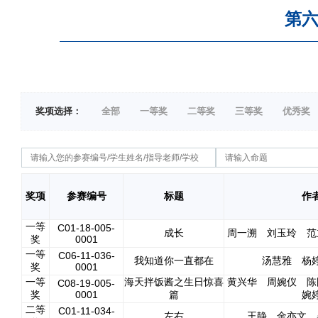
第六
奖项选择：
全部
一等奖
二等奖
三等奖
优秀奖
奖项
参赛编号
标题
作
一等
C01-18-005-
成长
周一溯 刘玉玲 范
奖
0001
一等
C06-11-036-
我知道你一直都在
汤慧雅 杨
奖
0001
一等
海天拌饭酱之生日惊喜
黄兴华 周婉仪 陈
C08-19-005-
奖
0001
篇
婉
二等
C01-11-034-
左右
王静 金亦文 