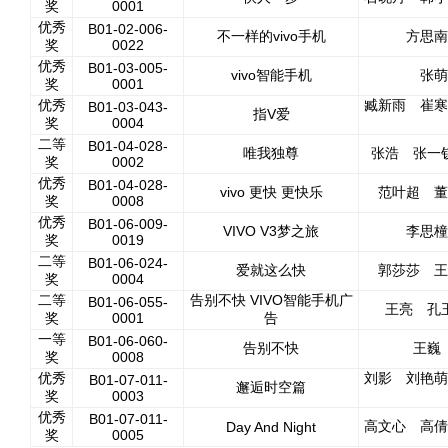
奖
0001
优秀
B01-02-006-
不一样的vivo手机
方思南
奖
0022
优秀
B01-03-005-
vivo智能手机
张萌
奖
0001
优秀
臧新雨 崔寒
B01-03-043-
指V爱
奖
0004
二等
B01-04-028-
唯我独尊
张浩 张一
奖
0002
优秀
B01-04-028-
vivo 更快 更快乐
范叶超 董
奖
0008
优秀
B01-06-009-
VIVO V3梦之旅
李思橦
奖
0019
二等
B01-06-024-
爱就这么快
郭莎莎 王
奖
0004
二等
告别不快 VIVO智能手机广
B01-06-055-
王亮 孔
奖
0001
告
一等
B01-06-060-
告别不快
王巍
奖
0008
优秀
刘影 刘艳萌
B01-07-011-
邂逅时空篇
奖
0003
优秀
B01-07-011-
高文心 高倩
Day And Night
奖
0005