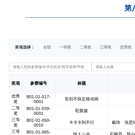
第
奖项选择：
全部
一等奖
二等奖
三等奖
优秀奖
奖项
参赛编号
标题
优秀
B01-01-017-
告别不快定格动画
奖
0001
二等
B01-01-039-
眨眼篇
奖
0001
三等
B01-01-050-
卡卡卡到不行
戴玮 张思
奖
0010
三等
B01-01-065-
快人一步
石晓丹 韩小