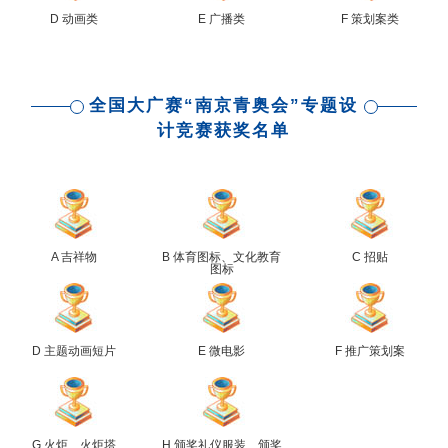
D 动画类
E 广播类
F 策划案类
全国大广赛“南京青奥会”专题设
计竞赛获奖名单
A 吉祥物
B 体育图标、文化教育
C 招贴
图标
D 主题动画短片
E 微电影
F 推广策划案
G 火炬、火炬塔
H 颁奖礼仪服装、颁奖