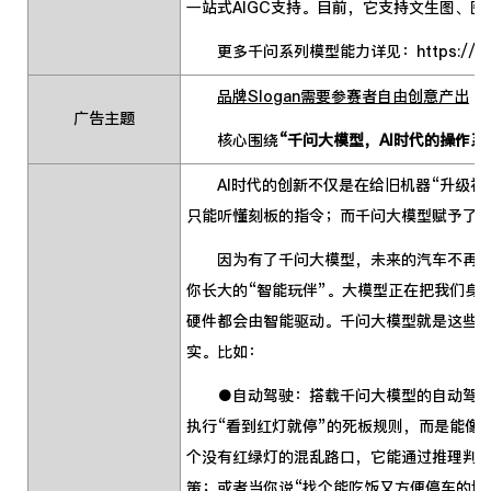
一站式AIGC支持。目前，它支持文生图、图
更多千问系列模型能力详见：
https://w
品牌Slogan需要参赛者自由创意产出
广告主题
核心围绕
“千问大模型，AI时代的操作系
AI时代的创新不仅是在给旧机器“升级补
只能听懂刻板的指令；而千问大模型赋予了它
因为有了千问大模型，未来的汽车不再只是
你长大的“智能玩伴”。大模型正在把我们身
硬件都会由智能驱动。千问大模型就是这些A
实。比如：
●自动驾驶：搭载千问大模型的自动驾驶系
执行“看到红灯就停”的死板规则，而是能像
个没有红绿灯的混乱路口，它能通过推理判
策；或者当你说“找个能吃饭又方便停车的地