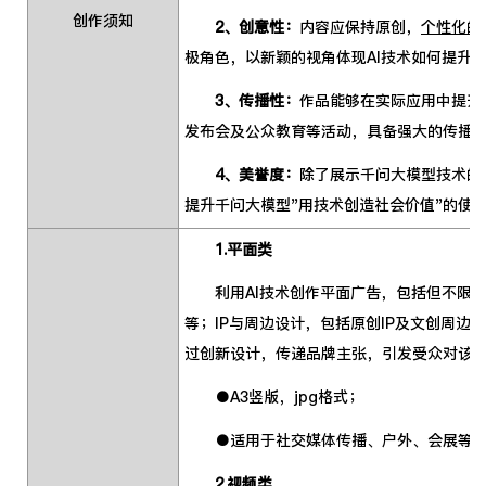
创作须知
2、创意性：
内容应保持原创，
个性化的设
极角色，以新颖的视角体现AI技术如何提升
3、传播性：
作品能够在实际应用中提升
发布会及公众教育等活动，具备强大的传播
4、美誉度：
除了展示千问大模型技术的
提升千问大模型"用技术创造社会价值"的使
1.平面类
利用AI技术创作平面广告，包括但不限于
等；IP与周边设计，包括原创IP及文创周
过创新设计，传递品牌主张，引发受众对该技
●A3竖版，jpg格式；
●适用于社交媒体传播、户外、会展等场
2.视频类