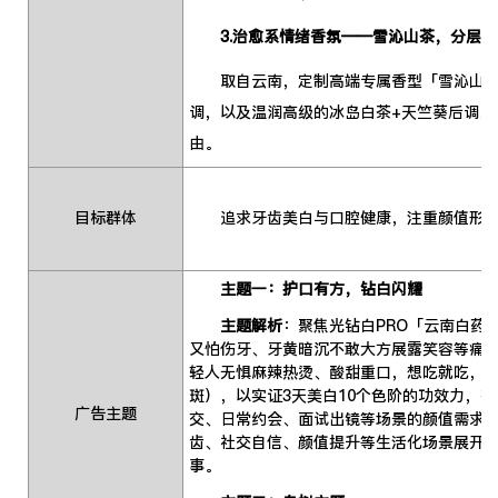
3.治愈系情绪香氛——雪沁山茶，分层留
取自云南，定制高端专属香型「雪沁山茶」
调，以及温润高级的冰岛白茶+天竺葵后调
由。
目标群体
追求牙齿美白与口腔健康，注重颜值形
主题一：护口有方，钻白闪耀
主题解析
：聚焦光钻白PRO「云南白药
又怕伤牙、牙黄暗沉不敢大方展露笑容等痛点
轻人无惧麻辣热烫、酸甜重口，想吃就吃，为
斑），以实证3天美白10个色阶的功效力，
广告主题
交、日常约会、面试出镜等场景的颜值需求。
齿、社交自信、颜值提升等生活化场景展开，
事。