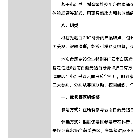
基于小红书、抖音等社交平台的沟通调性，
体验反馈等形式，用更具感染力和共鸣感的
八、UI类
根据光钻白PRO牙膏的产品特点，设计一
面美观、逻辑清晰，能够引发购买欲望，适
本次命题专设企业特别奖“云南白药光钻
指定话题#云南白药光钻白牙膏 #护口有方，
旗舰店；小红书@云南白药个护），即可参
三大类别，分别从赛区联动、校园组织、个
一、优秀赛区组织奖
参与方式：
在所有参与云南白药光钻白牙
评选方式：
根据该赛区参赛者在抖音、
最终评选出15个获奖赛区，各等级对应不同