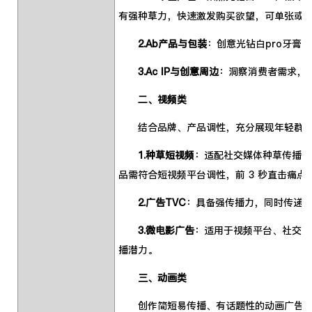
有强种草力，快速激发购买欲望，可单张或
2.Ab产品与包装
：创意光钻白pro牙膏
3.Ac IP与创意周边
：洞察消费者需求，
二、视频类
结合品牌、产品调性，充分展现年轻群体口
1.种草短视频
：适配社交媒体种草传播，
品需符合短视频平台调性，前 3 秒直击痛
2.广告TVC
：具备强传播力，同时传递
3.微电影广告
：适用于视频平台、社交媒
播潜力。
三、动画类
创作简短易传播、有话题性的动画广告。画