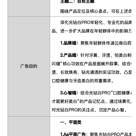
主题二：自拟主题
围绕产品定位及核心卖点，可在上述命题
深化光钻白PRO年轻化、专业化的品牌形
品，进一步扩大品牌在年轻群体中的影响力
1.品牌端：
聚焦年轻群体传递云南白药口
2.产品端：
针对牙黄、牙渍、怕美白刺激
闪耀”核心功效在产品层面展开叙事，结合校
广告目的
渍、长效焕亮、钻光通透的实证功效，凸显光
口腔健康与牙齿美白的双重需求。
3.心智端：
结合光钻白PRO“口腔健康+
才能更好美白”的产品记忆点，通过场景化具
对光钻白PRO的关注点，沉淀产品心智。
一、平面类
1.Aa平面广告
：聚焦光钻白PRO产品本