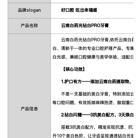
品牌slogan
好口腔 吃出幸福感
产品名称
云南白药光钻白PRO牙膏
云南白药光钻白PRO牙膏,依托云南白
白、清新于一体的专业口腔护理产品，专属
白光感，兼顾口腔健康与美学体验，适配日
【核心功效】
1.护口有方——添加云南白药提取物，
不是一支基础的美白牙膏，特别添加云南白
等口腔问题，有效抵御麻辣热烫、酸甜重口
产品信息
2.钻白闪耀——3抗美白配方，3天焕白1
搭载3抗美白配方，精准实现抗渍、抗牙结
升10个美白色阶，让牙齿呈现通透钻白光感