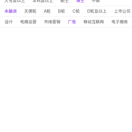
大专及以上
本科及以上
硕士
博士
不限
未融资
天使轮
A轮
B轮
C轮
D轮及以上
上市公司
设计
电商运营
市场营销
广告
移动互联网
电子商务