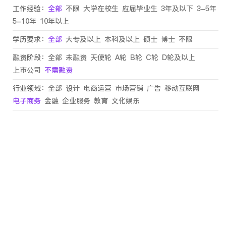
工作经验：
全部
不限
大学在校生
应届毕业生
3年及以下
3-5年
5-10年
10年以上
学历要求：
全部
大专及以上
本科及以上
硕士
博士
不限
融资阶段：
全部
未融资
天使轮
A轮
B轮
C轮
D轮及以上
上市公司
不需融资
行业领域：
全部
设计
电商运营
市场营销
广告
移动互联网
电子商务
金融
企业服务
教育
文化娱乐