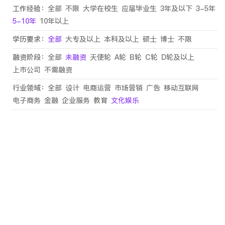
工作经验：
全部
不限
大学在校生
应届毕业生
3年及以下
3-5年
5-10年
10年以上
学历要求：
全部
大专及以上
本科及以上
硕士
博士
不限
融资阶段：
全部
未融资
天使轮
A轮
B轮
C轮
D轮及以上
上市公司
不需融资
行业领域：
全部
设计
电商运营
市场营销
广告
移动互联网
电子商务
金融
企业服务
教育
文化娱乐