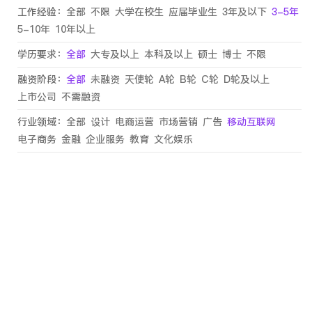
工作经验：
全部
不限
大学在校生
应届毕业生
3年及以下
3-5年
5-10年
10年以上
学历要求：
全部
大专及以上
本科及以上
硕士
博士
不限
融资阶段：
全部
未融资
天使轮
A轮
B轮
C轮
D轮及以上
上市公司
不需融资
行业领域：
全部
设计
电商运营
市场营销
广告
移动互联网
电子商务
金融
企业服务
教育
文化娱乐