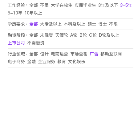
工作经验：
全部
不限
大学在校生
应届毕业生
3年及以下
3-5年
5-10年
10年以上
学历要求：
全部
大专及以上
本科及以上
硕士
博士
不限
融资阶段：
全部
未融资
天使轮
A轮
B轮
C轮
D轮及以上
上市公司
不需融资
行业领域：
全部
设计
电商运营
市场营销
广告
移动互联网
电子商务
金融
企业服务
教育
文化娱乐