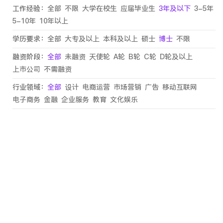
工作经验：
全部
不限
大学在校生
应届毕业生
3年及以下
3-5年
5-10年
10年以上
学历要求：
全部
大专及以上
本科及以上
硕士
博士
不限
融资阶段：
全部
未融资
天使轮
A轮
B轮
C轮
D轮及以上
上市公司
不需融资
行业领域：
全部
设计
电商运营
市场营销
广告
移动互联网
电子商务
金融
企业服务
教育
文化娱乐