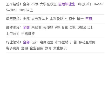
工作经验：
全部
不限
大学在校生
应届毕业生
3年及以下
3-5年
5-10年
10年以上
学历要求：
全部
大专及以上
本科及以上
硕士
博士
不限
融资阶段：
全部
未融资
天使轮
A轮
B轮
C轮
D轮及以上
上市公司
不需融资
行业领域：
全部
设计
电商运营
市场营销
广告
移动互联网
电子商务
金融
企业服务
教育
文化娱乐