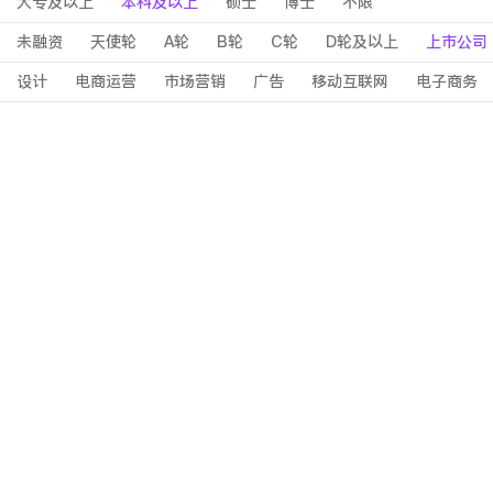
大专及以上
本科及以上
硕士
博士
不限
未融资
天使轮
A轮
B轮
C轮
D轮及以上
上市公司
设计
电商运营
市场营销
广告
移动互联网
电子商务