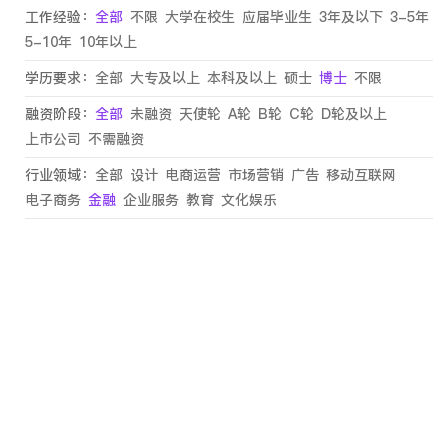
工作经验：
全部
不限
大学在校生
应届毕业生
3年及以下
3-5年
5-10年
10年以上
学历要求：
全部
大专及以上
本科及以上
硕士
博士
不限
融资阶段：
全部
未融资
天使轮
A轮
B轮
C轮
D轮及以上
上市公司
不需融资
行业领域：
全部
设计
电商运营
市场营销
广告
移动互联网
电子商务
金融
企业服务
教育
文化娱乐