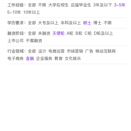
工作经验：
全部
不限
大学在校生
应届毕业生
3年及以下
3-5年
5-10年
10年以上
学历要求：
全部
大专及以上
本科及以上
硕士
博士
不限
融资阶段：
全部
未融资
天使轮
A轮
B轮
C轮
D轮及以上
上市公司
不需融资
行业领域：
全部
设计
电商运营
市场营销
广告
移动互联网
电子商务
金融
企业服务
教育
文化娱乐