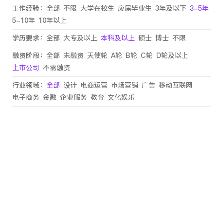
工作经验：
全部
不限
大学在校生
应届毕业生
3年及以下
3-5年
5-10年
10年以上
学历要求：
全部
大专及以上
本科及以上
硕士
博士
不限
融资阶段：
全部
未融资
天使轮
A轮
B轮
C轮
D轮及以上
上市公司
不需融资
行业领域：
全部
设计
电商运营
市场营销
广告
移动互联网
电子商务
金融
企业服务
教育
文化娱乐