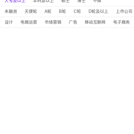
大专及以上
本科及以上
硕士
博士
不限
未融资
天使轮
A轮
B轮
C轮
D轮及以上
上市公司
设计
电商运营
市场营销
广告
移动互联网
电子商务