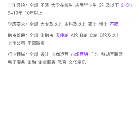
工作经验：
全部
不限
大学在校生
应届毕业生
3年及以下
3-5年
5-10年
10年以上
学历要求：
全部
大专及以上
本科及以上
硕士
博士
不限
融资阶段：
全部
未融资
天使轮
A轮
B轮
C轮
D轮及以上
上市公司
不需融资
行业领域：
全部
设计
电商运营
市场营销
广告
移动互联网
电子商务
金融
企业服务
教育
文化娱乐