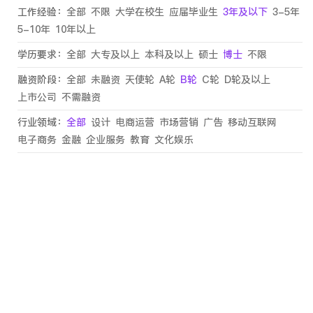
工作经验：
全部
不限
大学在校生
应届毕业生
3年及以下
3-5年
5-10年
10年以上
学历要求：
全部
大专及以上
本科及以上
硕士
博士
不限
融资阶段：
全部
未融资
天使轮
A轮
B轮
C轮
D轮及以上
上市公司
不需融资
行业领域：
全部
设计
电商运营
市场营销
广告
移动互联网
电子商务
金融
企业服务
教育
文化娱乐