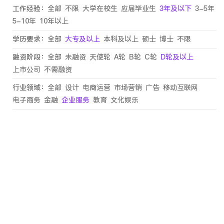
工作经验：
全部
不限
大学在校生
应届毕业生
3年及以下
3-5年
5-10年
10年以上
学历要求：
全部
大专及以上
本科及以上
硕士
博士
不限
融资阶段：
全部
未融资
天使轮
A轮
B轮
C轮
D轮及以上
上市公司
不需融资
行业领域：
全部
设计
电商运营
市场营销
广告
移动互联网
电子商务
金融
企业服务
教育
文化娱乐