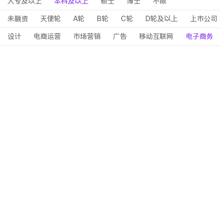
大专及以上
本科及以上
硕士
博士
不限
未融资
天使轮
A轮
B轮
C轮
D轮及以上
上市公司
设计
电商运营
市场营销
广告
移动互联网
电子商务