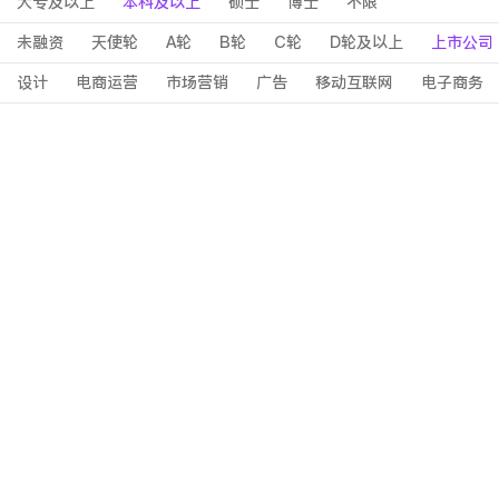
大专及以上
本科及以上
硕士
博士
不限
未融资
天使轮
A轮
B轮
C轮
D轮及以上
上市公司
设计
电商运营
市场营销
广告
移动互联网
电子商务