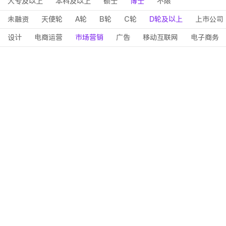
大专及以上
本科及以上
硕士
博士
不限
未融资
天使轮
A轮
B轮
C轮
D轮及以上
上市公司
设计
电商运营
市场营销
广告
移动互联网
电子商务