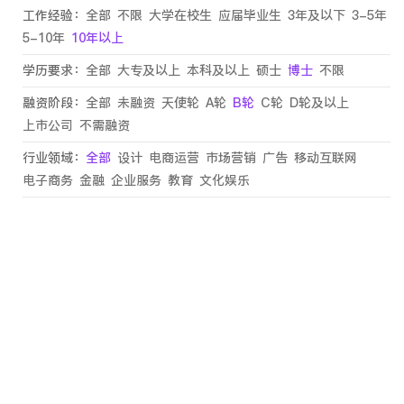
工作经验：
全部
不限
大学在校生
应届毕业生
3年及以下
3-5年
5-10年
10年以上
学历要求：
全部
大专及以上
本科及以上
硕士
博士
不限
融资阶段：
全部
未融资
天使轮
A轮
B轮
C轮
D轮及以上
上市公司
不需融资
行业领域：
全部
设计
电商运营
市场营销
广告
移动互联网
电子商务
金融
企业服务
教育
文化娱乐