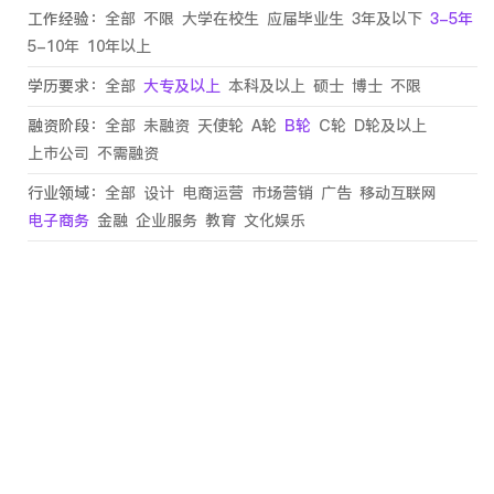
工作经验：
全部
不限
大学在校生
应届毕业生
3年及以下
3-5年
5-10年
10年以上
学历要求：
全部
大专及以上
本科及以上
硕士
博士
不限
融资阶段：
全部
未融资
天使轮
A轮
B轮
C轮
D轮及以上
上市公司
不需融资
行业领域：
全部
设计
电商运营
市场营销
广告
移动互联网
电子商务
金融
企业服务
教育
文化娱乐