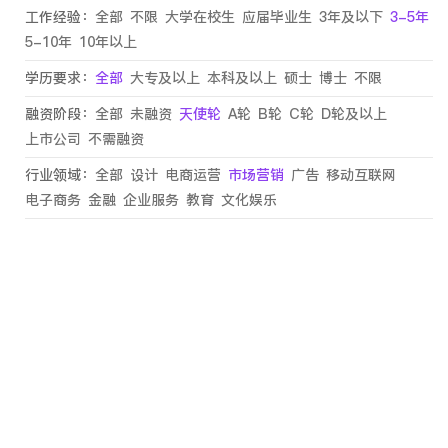
工作经验：
全部
不限
大学在校生
应届毕业生
3年及以下
3-5年
5-10年
10年以上
学历要求：
全部
大专及以上
本科及以上
硕士
博士
不限
融资阶段：
全部
未融资
天使轮
A轮
B轮
C轮
D轮及以上
上市公司
不需融资
行业领域：
全部
设计
电商运营
市场营销
广告
移动互联网
电子商务
金融
企业服务
教育
文化娱乐