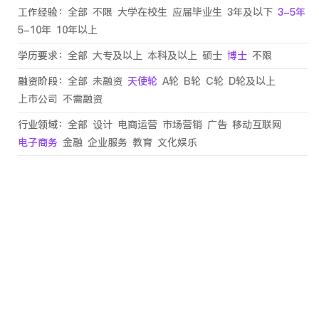
工作经验：
全部
不限
大学在校生
应届毕业生
3年及以下
3-5年
5-10年
10年以上
学历要求：
全部
大专及以上
本科及以上
硕士
博士
不限
融资阶段：
全部
未融资
天使轮
A轮
B轮
C轮
D轮及以上
上市公司
不需融资
行业领域：
全部
设计
电商运营
市场营销
广告
移动互联网
电子商务
金融
企业服务
教育
文化娱乐