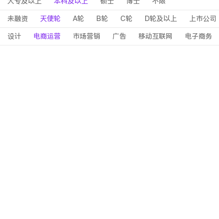
大专及以上
本科及以上
硕士
博士
不限
未融资
天使轮
A轮
B轮
C轮
D轮及以上
上市公司
设计
电商运营
市场营销
广告
移动互联网
电子商务