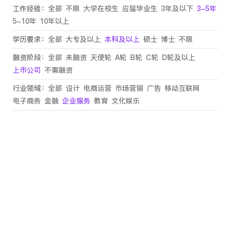
工作经验：
全部
不限
大学在校生
应届毕业生
3年及以下
3-5年
5-10年
10年以上
学历要求：
全部
大专及以上
本科及以上
硕士
博士
不限
融资阶段：
全部
未融资
天使轮
A轮
B轮
C轮
D轮及以上
上市公司
不需融资
行业领域：
全部
设计
电商运营
市场营销
广告
移动互联网
电子商务
金融
企业服务
教育
文化娱乐