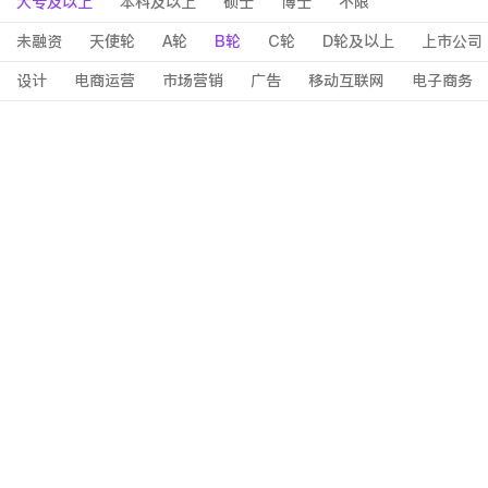
大专及以上
本科及以上
硕士
博士
不限
未融资
天使轮
A轮
B轮
C轮
D轮及以上
上市公司
设计
电商运营
市场营销
广告
移动互联网
电子商务