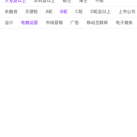
大专及以上
本科及以上
硕士
博士
不限
未融资
天使轮
A轮
B轮
C轮
D轮及以上
上市公司
设计
电商运营
市场营销
广告
移动互联网
电子商务