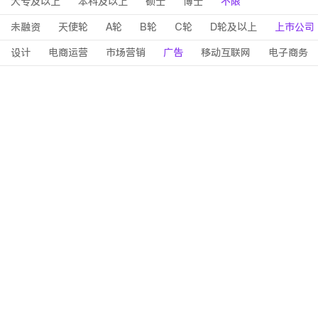
大专及以上
本科及以上
硕士
博士
不限
未融资
天使轮
A轮
B轮
C轮
D轮及以上
上市公司
设计
电商运营
市场营销
广告
移动互联网
电子商务