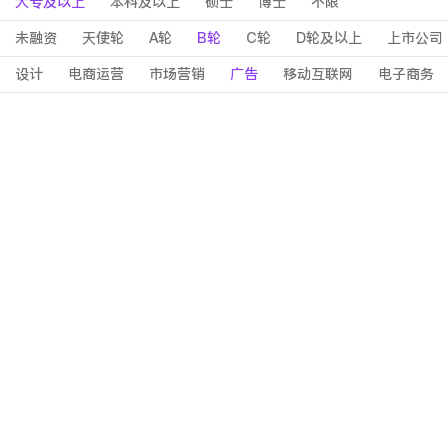
大专及以上
本科及以上
硕士
博士
不限
未融资
天使轮
A轮
B轮
C轮
D轮及以上
上市公司
设计
电商运营
市场营销
广告
移动互联网
电子商务