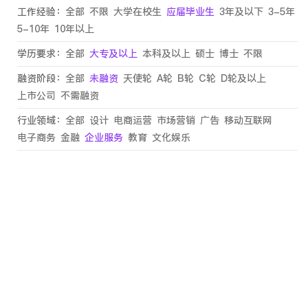
工作经验：
全部
不限
大学在校生
应届毕业生
3年及以下
3-5年
5-10年
10年以上
学历要求：
全部
大专及以上
本科及以上
硕士
博士
不限
融资阶段：
全部
未融资
天使轮
A轮
B轮
C轮
D轮及以上
上市公司
不需融资
行业领域：
全部
设计
电商运营
市场营销
广告
移动互联网
电子商务
金融
企业服务
教育
文化娱乐