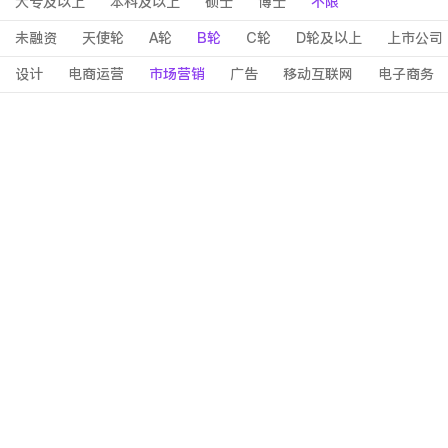
大专及以上
本科及以上
硕士
博士
不限
未融资
天使轮
A轮
B轮
C轮
D轮及以上
上市公司
设计
电商运营
市场营销
广告
移动互联网
电子商务