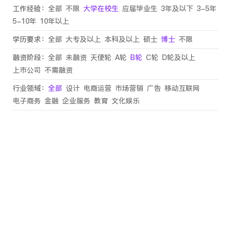
工作经验：
全部
不限
大学在校生
应届毕业生
3年及以下
3-5年
5-10年
10年以上
学历要求：
全部
大专及以上
本科及以上
硕士
博士
不限
融资阶段：
全部
未融资
天使轮
A轮
B轮
C轮
D轮及以上
上市公司
不需融资
行业领域：
全部
设计
电商运营
市场营销
广告
移动互联网
电子商务
金融
企业服务
教育
文化娱乐