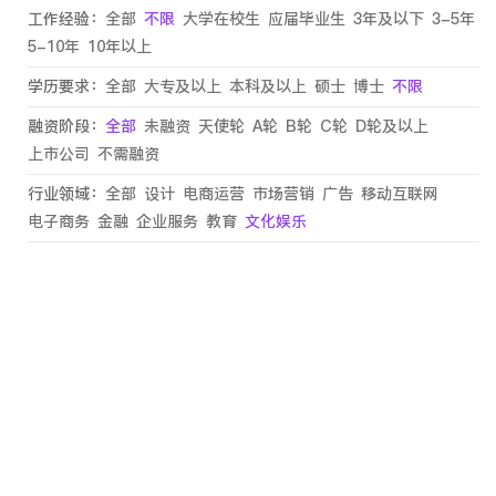
工作经验：
全部
不限
大学在校生
应届毕业生
3年及以下
3-5年
5-10年
10年以上
学历要求：
全部
大专及以上
本科及以上
硕士
博士
不限
融资阶段：
全部
未融资
天使轮
A轮
B轮
C轮
D轮及以上
上市公司
不需融资
行业领域：
全部
设计
电商运营
市场营销
广告
移动互联网
电子商务
金融
企业服务
教育
文化娱乐