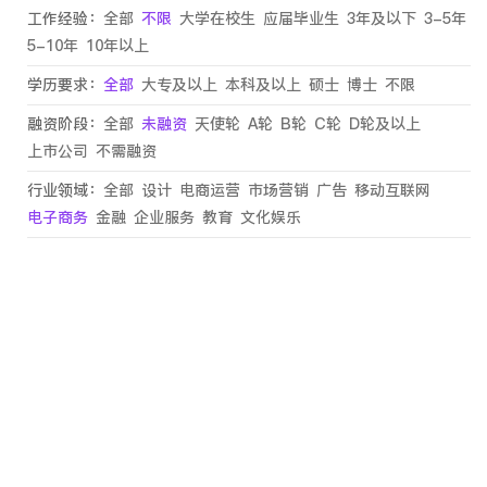
工作经验：
全部
不限
大学在校生
应届毕业生
3年及以下
3-5年
5-10年
10年以上
学历要求：
全部
大专及以上
本科及以上
硕士
博士
不限
融资阶段：
全部
未融资
天使轮
A轮
B轮
C轮
D轮及以上
上市公司
不需融资
行业领域：
全部
设计
电商运营
市场营销
广告
移动互联网
电子商务
金融
企业服务
教育
文化娱乐